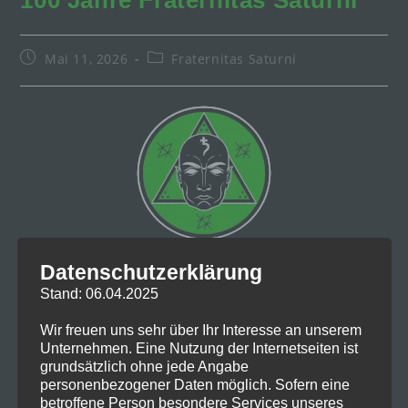
100 Jahre Fraternitas Saturni
Beitrag
Beitrags-
Mai 11, 2026
Fraternitas Saturni
veröffentlicht:
Kategorie:
Datenschutzerklärung
Vielen Dank an Schwester .:A für diese
Stand: 06.04.2025
Hommage an unsere Loge zum 100-jährigen
Bestehen:
Wir freuen uns sehr über Ihr Interesse an unserem
Unternehmen. Eine Nutzung der Internetseiten ist
grundsätzlich ohne jede Angabe
personenbezogener Daten möglich. Sofern eine
betroffene Person besondere Services unseres