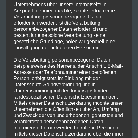
Unternehmens über unsere Internetseite in
Anspruch nehmen möchte, könnte jedoch eine
Verarbeitung personenbezogener Daten
erforderlich werden. Ist die Verarbeitung
personenbezogener Daten erforderlich und
besteht für eine solche Verarbeitung keine
gesetzliche Grundlage, holen wir generell eine
Einwilligung der betroffenen Person ein.
Die Verarbeitung personenbezogener Daten,
beispielsweise des Namens, der Anschrift, E-Mail-
Adresse oder Telefonnummer einer betroffenen
Person, erfolgt stets im Einklang mit der
Datenschutz-Grundverordnung und in
Übereinstimmung mit den für uns geltenden
SCHLAGWÖRTER
:
HOMMAGE
,
LUCIFER
,
SATURN100
landesspezifischen Datenschutzbestimmungen.
Mittels dieser Datenschutzerklärung möchte unser
Unternehmen die Öffentlichkeit über Art, Umfang
DIESEN
PLEASE SHARE THIS
und Zweck der von uns erhobenen, genutzten und
INHALT
verarbeiteten personenbezogenen Daten
TEILEN
informieren. Ferner werden betroffene Personen
Öffnet
Öffnet
Öffnet
Öffnet
Öffnet
Öffnet
Öffnet
mittels dieser Datenschutzerklärung über die ihnen
in
in
in
in
in
in
in