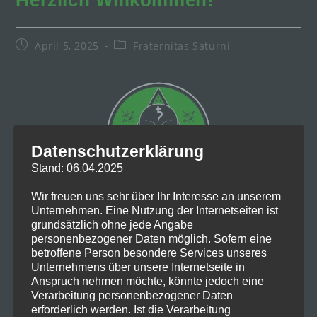
Herzlich Willkommen!
Beitrag
Beitrags-
April 5, 2025
Fraternitas Saturni
veröffentlicht:
Kategorie:
Datenschutzerklärung
Stand: 06.04.2025
Wir freuen uns sehr über Ihr Interesse an unserem
Unternehmen. Eine Nutzung der Internetseiten ist
Die Fraternitas Saturni e.V. heisst Sie herzlich
grundsätzlich ohne jede Angabe
Willkommen auf ihrer neu gestalteten
personenbezogener Daten möglich. Sofern eine
betroffene Person besondere Services unseres
Webseite. Nebst einem modernen Design hat
Unternehmens über unsere Internetseite in
unsere Webpräsenz nun auch einen Blog,
Anspruch nehmen möchte, könnte jedoch eine
Verarbeitung personenbezogener Daten
durch welchen wir Interessierte über allerlei
erforderlich werden. Ist die Verarbeitung