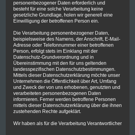
personenbezogener Daten erforderlich und
Dinge rund um unsere Loge auf dem
besteht für eine solche Verarbeitung keine
Laufenden halten wollen. Schauen Sie also ab
gesetzliche Grundlage, holen wir generell eine
Einwilligung der betroffenen Person ein.
und an vorbei, damit Sie nichts Wichtiges über
unser Dasein verpassen.
Die Verarbeitung personenbezogener Daten,
beispielsweise des Namens, der Anschrift, E-Mail-
Adresse oder Telefonnummer einer betroffenen
SCHLAGWÖRTER
:
SATURNMAGIE
Person, erfolgt stets im Einklang mit der
Datenschutz-Grundverordnung und in
Übereinstimmung mit den für uns geltenden
landesspezifischen Datenschutzbestimmungen.
DIESEN
PLEASE SHARE THIS
Mittels dieser Datenschutzerklärung möchte unser
INHALT
Unternehmen die Öffentlichkeit über Art, Umfang
TEILEN
und Zweck der von uns erhobenen, genutzten und
Öffnet
Öffnet
Öffnet
Öffnet
Öffnet
Öffnet
Öffnet
in
in
in
in
in
in
in
verarbeiteten personenbezogenen Daten
einem
einem
einem
einem
einem
einem
einem
informieren. Ferner werden betroffene Personen
Öffnet
Öffnet
Öffnet
neuen
neuen
neuen
neuen
neuen
neuen
neuen
in
in
in
mittels dieser Datenschutzerklärung über die ihnen
Fenster
Fenster
Fenster
Fenster
Fenster
Fenster
Fenster
einem
einem
einem
zustehenden Rechte aufgeklärt.
neuen
neuen
neuen
Fenster
Fenster
Fenster
Wir haben als für die Verarbeitung Verantwortlicher
DAS KÖNNTE DIR AUCH GEFALLEN
zahlreiche technische und organisatorische